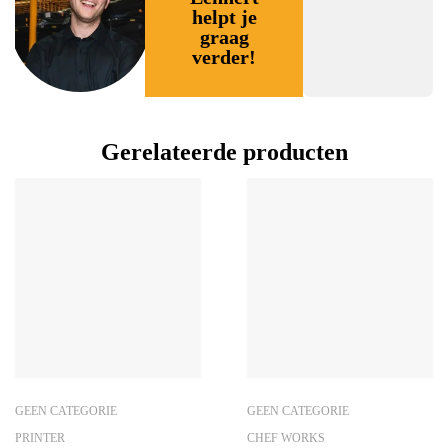
helpt je
graag
verder!
Gerelateerde producten
GEEN CATEGORIE
GEEN CATEGORIE
PRINTER
CHEF WORKS