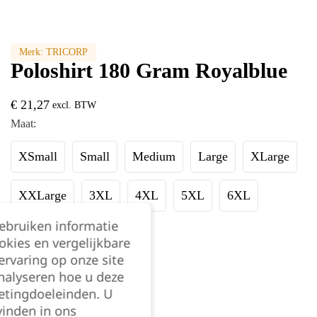
Merk:
TRICORP
Poloshirt 180 Gram Royalblue
€
21,27
excl. BTW
Maat:
XSmall
Small
Medium
Large
XLarge
XXLarge
3XL
4XL
5XL
6XL
gebruiken informatie
7XL
8XL
okies en vergelijkbare
rvaring op onze site
nalyseren hoe u deze
Kies je aantal:
etingdoeleinden. U
vinden in ons