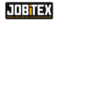
Dé specialist in werkkledij en veiligheidssschoenen.
MENU
PRODUCTEN
Home
Alle producten
Over ons
Veiligheidsschoenen