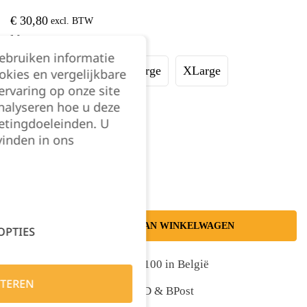
€
30,80
excl. BTW
Maat:
gebruiken informatie
Small
Medium
Large
XLarge
okies en vergelijkbare
rvaring op onze site
nalyseren hoe u deze
XXLarge
etingdoeleinden. U
vinden in ons
Kies je aantal:
TOEVOEGEN AAN WINKELWAGEN
OPTIES
Gratis levering vanaf €100 in België
TEREN
Snelle levering met DPD & BPost