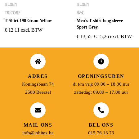
HEREN
HEREN
TRICORP
B&C
T-Shirt 190 Gram Yellow
Men’s T-shirt long sleeve
Sport Grey
€
12,11
excl. BTW
€
13,55
–
€
15,26
excl. BTW
ADRES
OPENINGSUREN
Koningsbaan 74
di t/m vrij: 09.00 – 18.30 uur
2580 Beerzel
zaterdag: 09.00 – 17.00 uur
MAIL ONS
BEL ONS
info@jobitex.be
015 76 13 73