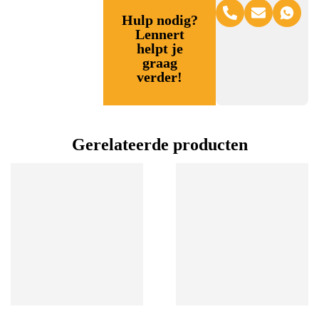
Hulp nodig?
Lennert
helpt je
graag
verder!
Gerelateerde producten