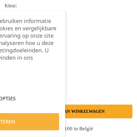
Kleur:
gebruiken informatie
okies en vergelijkbare
rvaring op onze site
nalyseren hoe u deze
Maat:
etingdoeleinden. U
vinden in ons
S/M
L/XL
Kies je aantal:
OPTIES
TOEVOEGEN AAN WINKELWAGEN
TEREN
Gratis levering vanaf €100 in België