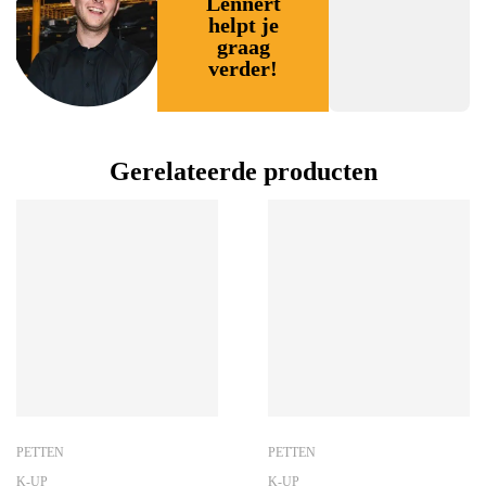
Lennert
helpt je
graag
verder!
Gerelateerde producten
PETTEN
PETTEN
K-UP
K-UP