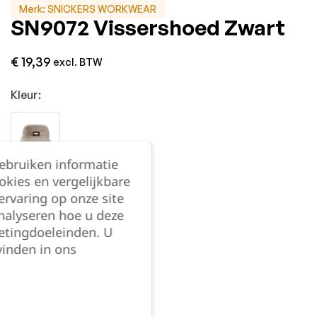
Merk:
SNICKERS WORKWEAR
SN9072 Vissershoed Zwart
€
19,39
excl. BTW
Kleur:
gebruiken informatie
okies en vergelijkbare
Maat:
rvaring op onze site
nalyseren hoe u deze
S/M
L/XL
etingdoeleinden. U
vinden in ons
Kies je aantal: