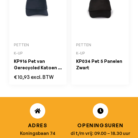
PETTEN
PETTEN
K-UP
K-UP
KP916 Pet van
KP034 Pet 5 Panelen
Gerecycled Katoen –
Zwart
5 Panelen Navy
€
10,93
excl. BTW
ADRES
OPENINGSUREN
Koningsbaan 74
di t/m vrij: 09.00 – 18.30 uur