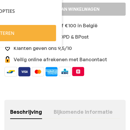
TOEVOEGEN AAN WINKELWAGEN
OPTIES
Gratis levering vanaf €100 in België
TEREN
Snelle levering met DPD & BPost
Klanten geven ons 9,5/10
Veilig online afrekenen met Bancontact
Beschrijving
Bijkomende informatie