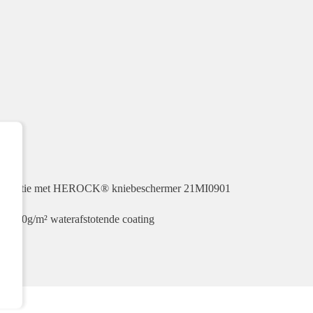
ombinatie met HEROCK® kniebeschermer 21MI0901
ng 280g/m² waterafstotende coating
D