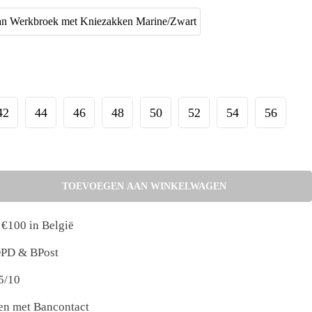
42
44
46
48
50
52
54
56
TOEVOEGEN AAN WINKELWAGEN
 €100 in België
 DPD & BPost
5/10
nen met Bancontact