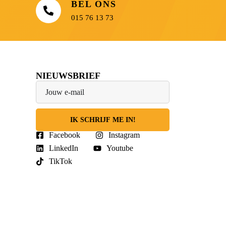
BEL ONS
015 76 13 73
NIEUWSBRIEF
IK SCHRIJF ME IN!
Facebook
Instagram
LinkedIn
Youtube
TikTok