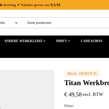
le
levering
✔ Klanten geven ons
9,5/10
ANDERE WERKKLEDIJ
PBM’S
CADEAUBON
Merk:
HEROCK
Titan Werkbr
€
49,58
excl. BTW
Kleur: