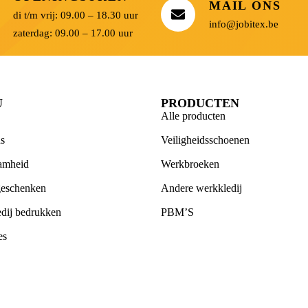
MAIL ONS
di t/m vrij: 09.00 – 18.30 uur
info@jobitex.be
zaterdag: 09.00 – 17.00 uur
U
PRODUCTEN
Alle producten
s
Veiligheidsschoenen
amheid
Werkbroeken
geschenken
Andere werkkledij
dij bedrukken
PBM’S
es