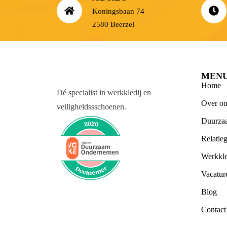
Koningsbaan 74
2580 Beerzel
MEN
Home
Dé specialist in werkkledij en
Over on
veiligheidssschoenen.
Duurza
Relatie
Werkkle
Vacatur
Blog
Contact