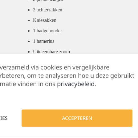
2 achterzakken
Kniezakken
1 badgehouder
1 hamerlus
Uitneembare zoom
EN ISO 13688:2013
 verzameld via cookies en vergelijkbare
EN ISO 15797:2004/AC:2004
rbeteren, om te analyseren hoe u deze gebruikt
matie vinden in ons
privacybeleid
.
EN ISO 14404:2004+A1:2010 Type 2 Level 1 in c
Buitenkant: 65% polyester – 35% katoen met keperbindi
Verstevigingsmateriaal: 100% polyamide Cordura® 500
IES
ACCEPTEREN