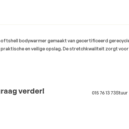
 softshell bodywarmer gemaakt van gecertificeerd gerecycle
 praktische en veilige opslag. De stretchkwaliteit zorgt voo
graag verder!
015 76 13 73
Stuur 