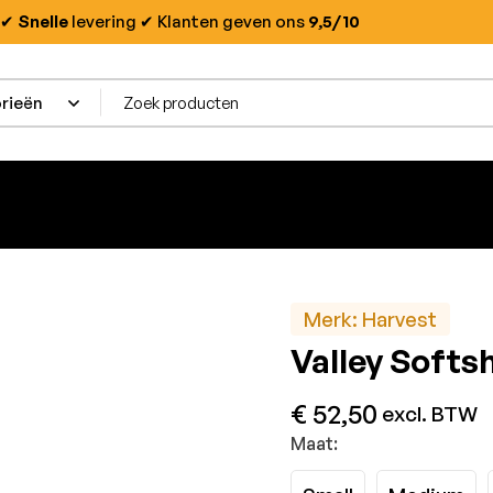
✔
Snelle
levering
✔ Klanten geven ons
9,5/10
Merk:
Harvest
Valley Softs
€
52,50
excl. BTW
Maat: