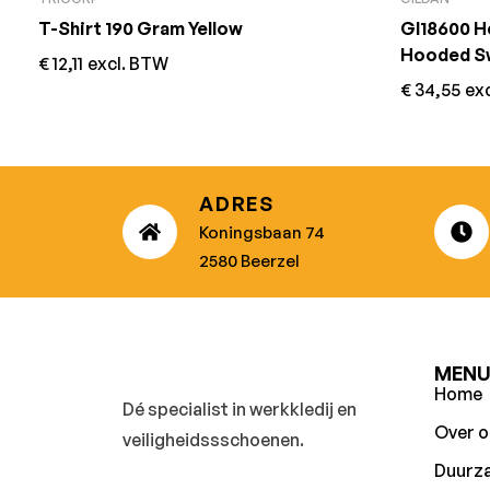
T-Shirt 190 Gram Yellow
GI18600 He
Hooded Sw
€
12,11
excl. BTW
€
34,55
ex
ADRES
Koningsbaan 74
2580 Beerzel
MEN
Home
Dé specialist in werkkledij en
Over o
veiligheidssschoenen.
Duurz