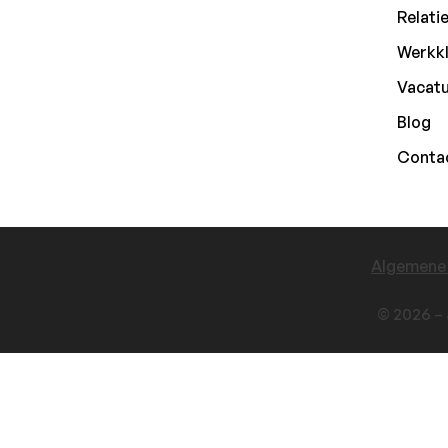
Relati
Werkkl
Vacat
Blog
Conta
Algemene
© 2026 – 