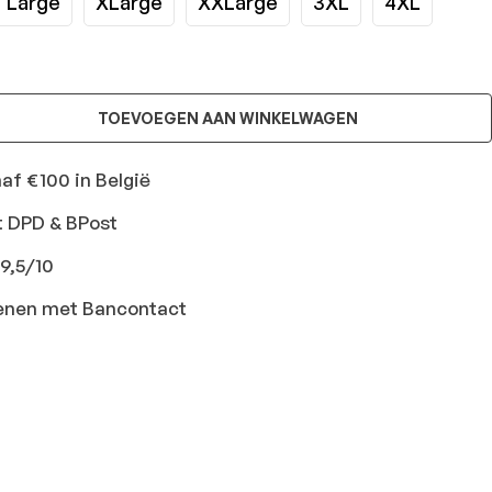
Large
XLarge
XXLarge
3XL
4XL
TOEVOEGEN AAN WINKELWAGEN
naf €100 in België
t DPD & BPost
9,5/10
ekenen met Bancontact