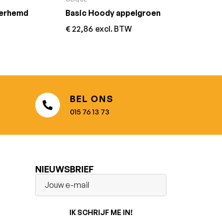
verhemd
Basic Hoody appelgroen
€
22,86
excl. BTW
BEL ONS
015 76 13 73
NIEUWSBRIEF
IK SCHRIJF ME IN!