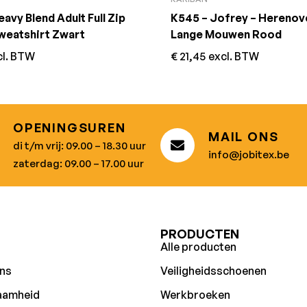
avy Blend Adult Full Zip
K545 – Jofrey – Hereno
eatshirt Zwart
Lange Mouwen Rood
cl. BTW
€
21,45
excl. BTW
OPENINGSUREN
MAIL ONS
di t/m vrij: 09.00 – 18.30 uur
info@jobitex.be
zaterdag: 09.00 – 17.00 uur
U
PRODUCTEN
Alle producten
ns
Veiligheidsschoenen
aamheid
Werkbroeken