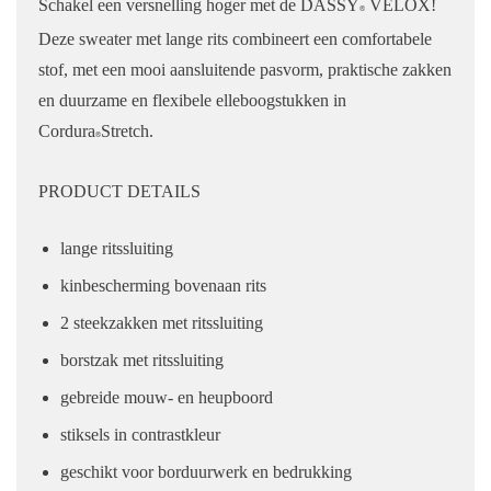
Schakel een versnelling hoger met de DASSY
VELOX!
®
Deze sweater met lange rits combineert een comfortabele
stof, met een mooi aansluitende pasvorm, praktische zakken
en duurzame en flexibele elleboogstukken in
Cordura
Stretch.
®
PRODUCT DETAILS
lange ritssluiting
kinbescherming bovenaan rits
2 steekzakken met ritssluiting
borstzak met ritssluiting
gebreide mouw- en heupboord
stiksels in contrastkleur
geschikt voor borduurwerk en bedrukking