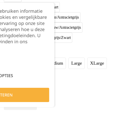
gebruiken informatie
okies en vergelijkbare
rvaring op onze site
nalyseren hoe u deze
etingdoeleinden. U
vinden in ons
Maat:
XSmall
Small
Medium
Large
XLarge
OPTIES
2XL
3XL
Kies je aantal:
TEREN