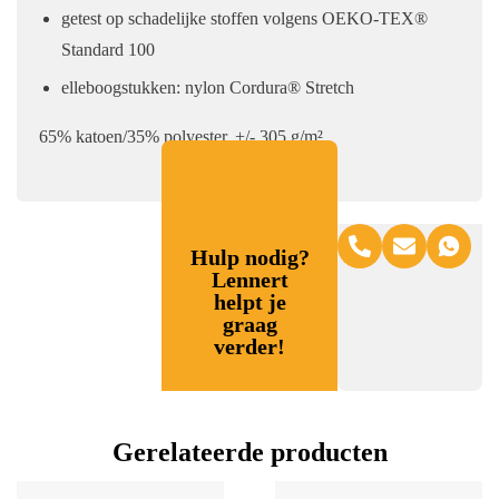
getest op schadelijke stoffen volgens OEKO-TEX®
Standard 100
elleboogstukken: nylon Cordura® Stretch
65% katoen/35% polyester, +/- 305 g/m²
Hulp nodig?
Lennert
helpt je
graag
verder!
Gerelateerde producten