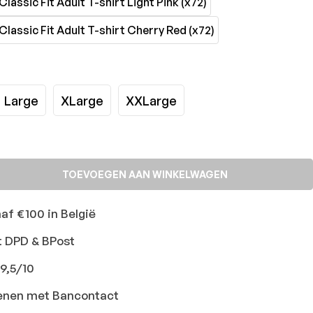
Large
XLarge
XXLarge
TOEVOEGEN AAN WINKELWAGEN
naf €100 in België
t DPD & BPost
9,5/10
ekenen met Bancontact