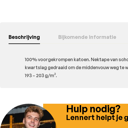
Beschrijving
Bijkomende informatie
100% voorgekrompen katoen. Nektape van schoude
kwartslag gedraaid om de middenvouw weg te 
193 – 203 g/m².
Hulp nodig?
Lennert helpt je 