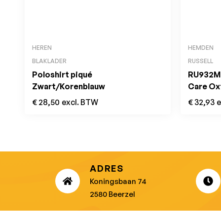
HEREN
HEMDEN
BLAKLADER
RUSSELL
Poloshirt piqué
RU932M 
Zwart/Korenblauw
Care Ox
€
28,50
excl. BTW
€
32,93
e
ADRES
Koningsbaan 74
2580 Beerzel