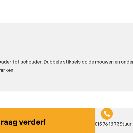
r tot schouder. Dubbele stiksels op de mouwen en onderaan
werken.
graag verder!
015 76 13 73
Stuur 