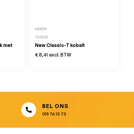
HEREN
CLIQUE
ck met
New Classic-T kobalt
€
8,41
excl. BTW
BEL ONS
015 76 13 73