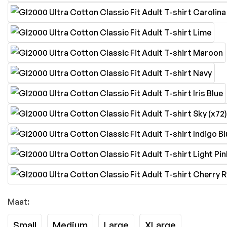
Maat:
Small
Medium
Large
XLarge