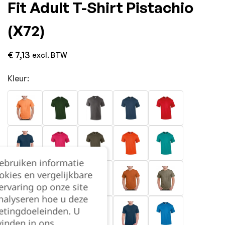
Fit Adult T-Shirt Pistachio
(x72)
€
7,13
excl. BTW
Kleur:
gebruiken informatie
okies en vergelijkbare
rvaring op onze site
nalyseren hoe u deze
etingdoeleinden. U
vinden in ons