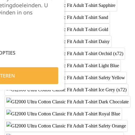
etingdoeleinden. U
vinden in ons
OPTIES
TEREN