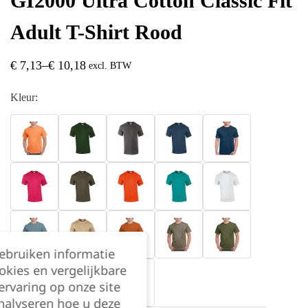
GI2000 Ultra Cotton Classic Fit
Adult T-Shirt Rood
€
7,13
–
€
10,18
excl. BTW
Kleur:
gebruiken informatie
okies en vergelijkbare
rvaring op onze site
nalyseren hoe u deze