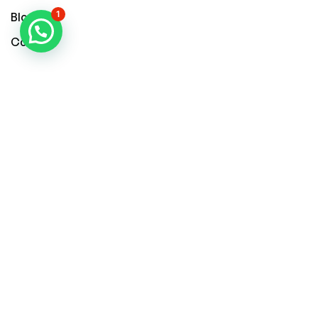
1
Blog
Contact
NIEUWSBRIEF
IK SCHRIJF ME IN!
Facebook
Instagram
LinkedIn
Youtube
TikTok
Algemene voorwaarden
|
Privacybeleid
|
Cookiebeleid
|
Verzend- en retourbeleid
© 2026 – Jobitex – Alle rechten voorbehouden –
Website gemaakt door Kreatix