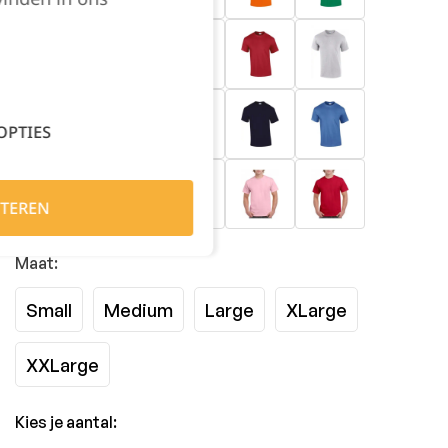
OPTIES
TEREN
Maat:
Small
Medium
Large
XLarge
XXLarge
Kies je aantal: