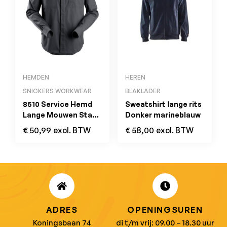
HEMDEN
HEREN
SNICKERS WORKWEAR
BLAKLADER
8510 Service Hemd
Sweatshirt lange rits
Lange Mouwen Staal
Donker marineblauw
Grijs
€
50,99
excl. BTW
€
58,00
excl. BTW
ADRES
OPENINGSUREN
Koningsbaan 74
di t/m vrij: 09.00 – 18.30 uur