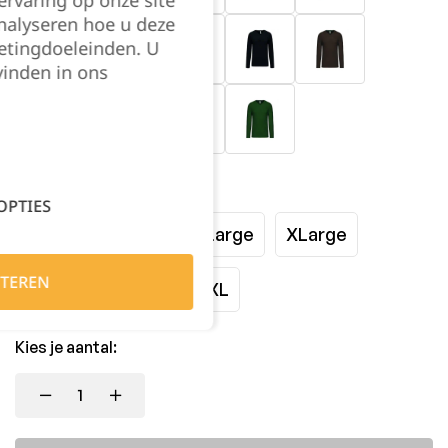
rvaring op onze site
nalyseren hoe u deze
etingdoeleinden. U
vinden in ons
Maat:
OPTIES
Small
Medium
Large
XLarge
TEREN
XXLarge
3XL
4XL
Kies je aantal: