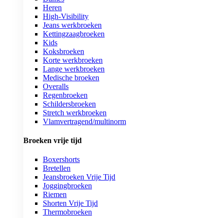
Heren
High-Visibility
Jeans werkbroeken
Kettingzaagbroeken
Kids
Koksbroeken
Korte werkbroeken
Lange werkbroeken
Medische broeken
Overalls
Regenbroeken
Schildersbroeken
Stretch werkbroeken
Vlamvertragend/multinorm
Broeken vrije tijd
Boxershorts
Bretellen
Jeansbroeken Vrije Tijd
Joggingbroeken
Riemen
Shorten Vrije Tijd
Thermobroeken