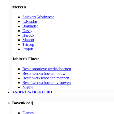
Merken
Snickers Workwear
L.Brador
Blaklader
Dassy
Herock
Mascot
Tricorp
Projob
Jobitex's Finest
Beste sportieve werkschoenen
Beste werkschoenen bouw
Beste werkschoenen mannen
Beste werkschoenen vrouwen
Nieuw
ANDERE WERKKLEDIJ
Bovenkledij
Dames