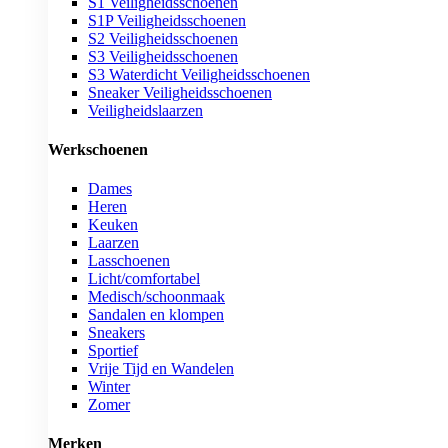
S1 Veiligheidsschoenen
S1P Veiligheidsschoenen
S2 Veiligheidsschoenen
S3 Veiligheidsschoenen
S3 Waterdicht Veiligheidsschoenen
Sneaker Veiligheidsschoenen
Veiligheidslaarzen
Werkschoenen
Dames
Heren
Keuken
Laarzen
Lasschoenen
Licht/comfortabel
Medisch/schoonmaak
Sandalen en klompen
Sneakers
Sportief
Vrije Tijd en Wandelen
Winter
Zomer
Merken