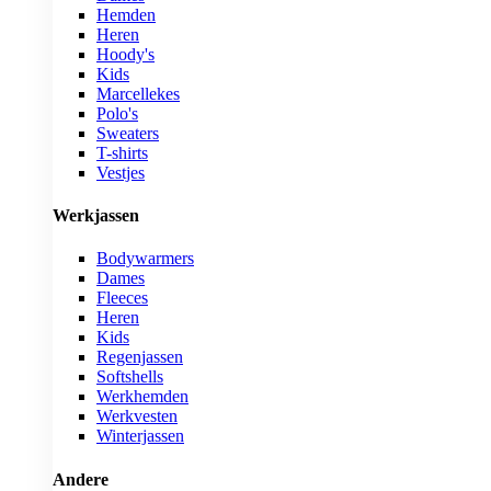
Hemden
Heren
Hoody's
Kids
Marcellekes
Polo's
Sweaters
T-shirts
Vestjes
Werkjassen
Bodywarmers
Dames
Fleeces
Heren
Kids
Regenjassen
Softshells
Werkhemden
Werkvesten
Winterjassen
Andere