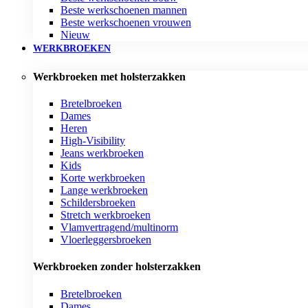
Beste werkschoenen mannen
Beste werkschoenen vrouwen
Nieuw
WERKBROEKEN
Werkbroeken met holsterzakken
Bretelbroeken
Dames
Heren
High-Visibility
Jeans werkbroeken
Kids
Korte werkbroeken
Lange werkbroeken
Schildersbroeken
Stretch werkbroeken
Vlamvertragend/multinorm
Vloerleggersbroeken
Werkbroeken zonder holsterzakken
Bretelbroeken
Dames