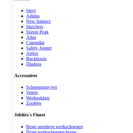
Sievi
Adidas
New balance
Skechers
Sixton Peak
Atlas
Caterpilar
Safety Jogger
Airtox
Buckbootz
Diadora
Accessoires
Schoenspray/vet
Veters
Werksokken
Zooltjes
Jobitex's Finest
Beste sportieve werkschoenen
Beste werkschoenen bouw