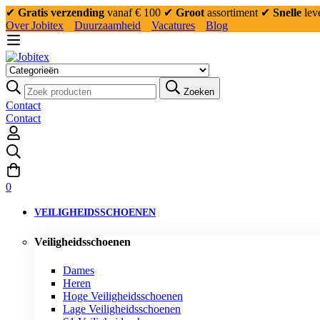
✔
Gratis verzending
vanaf € 100
✔
Groot
assortiment
✔
Snelle
lev
Over Jobitex
Duurzaamheid
Vacatures
Blog
Zoeken:
Zoeken
Contact
Contact
0
VEILIGHEIDSSCHOENEN
Veiligheidsschoenen
Dames
Heren
Hoge Veiligheidsschoenen
Lage Veiligheidsschoenen