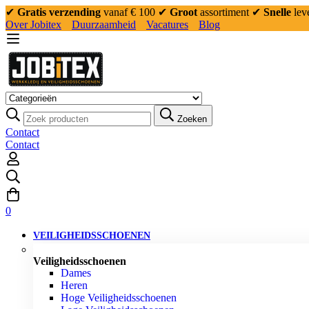
✔
Gratis verzending
vanaf € 100
✔
Groot
assortiment
✔
Snelle
lev
Over Jobitex
Duurzaamheid
Vacatures
Blog
Zoeken
Contact
Contact
0
VEILIGHEIDSSCHOENEN
Veiligheidsschoenen
Dames
Heren
Hoge Veiligheidsschoenen