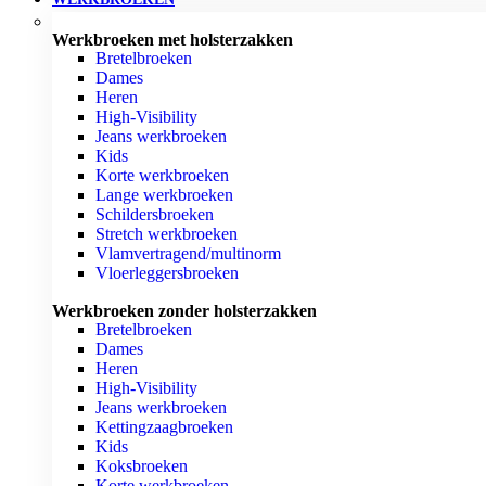
Werkbroeken met holsterzakken
Bretelbroeken
Dames
Heren
High-Visibility
Jeans werkbroeken
Kids
Korte werkbroeken
Lange werkbroeken
Schildersbroeken
Stretch werkbroeken
Vlamvertragend/multinorm
Vloerleggersbroeken
Werkbroeken zonder holsterzakken
Bretelbroeken
Dames
Heren
High-Visibility
Jeans werkbroeken
Kettingzaagbroeken
Kids
Koksbroeken
Korte werkbroeken