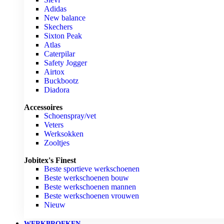
Adidas
New balance
Skechers
Sixton Peak
Atlas
Caterpilar
Safety Jogger
Airtox
Buckbootz
Diadora
Accessoires
Schoenspray/vet
Veters
Werksokken
Zooltjes
Jobitex's Finest
Beste sportieve werkschoenen
Beste werkschoenen bouw
Beste werkschoenen mannen
Beste werkschoenen vrouwen
Nieuw
WERKBROEKEN