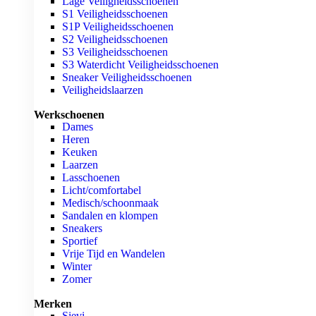
Lage Veiligheidsschoenen
S1 Veiligheidsschoenen
S1P Veiligheidsschoenen
S2 Veiligheidsschoenen
S3 Veiligheidsschoenen
S3 Waterdicht Veiligheidsschoenen
Sneaker Veiligheidsschoenen
Veiligheidslaarzen
Werkschoenen
Dames
Heren
Keuken
Laarzen
Lasschoenen
Licht/comfortabel
Medisch/schoonmaak
Sandalen en klompen
Sneakers
Sportief
Vrije Tijd en Wandelen
Winter
Zomer
Merken
Sievi