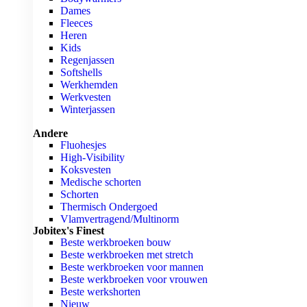
Dames
Fleeces
Heren
Kids
Regenjassen
Softshells
Werkhemden
Werkvesten
Winterjassen
Andere
Fluohesjes
High-Visibility
Koksvesten
Medische schorten
Schorten
Thermisch Ondergoed
Vlamvertragend/Multinorm
Jobitex's Finest
Beste werkbroeken bouw
Beste werkbroeken met stretch
Beste werkbroeken voor mannen
Beste werkbroeken voor vrouwen
Beste werkshorten
Nieuw