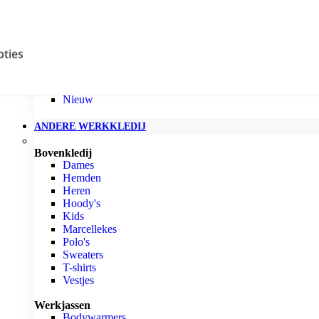
Projob
Jobitex's Finest
Beste sportieve werkschoenen
ties
Accepteren
Beste werkschoenen bouw
Beste werkschoenen mannen
Beste werkschoenen vrouwen
Nieuw
ANDERE WERKKLEDIJ
Bovenkledij
Dames
Hemden
Heren
Hoody's
Kids
Marcellekes
Polo's
Sweaters
T-shirts
Vestjes
Werkjassen
Bodywarmers