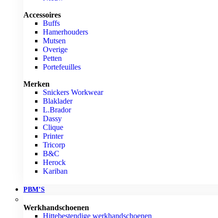
Accessoires
Buffs
Hamerhouders
Mutsen
Overige
Petten
Portefeuilles
Merken
Snickers Workwear
Blaklader
L.Brador
Dassy
Clique
Printer
Tricorp
B&C
Herock
Kariban
PBM’S
Werkhandschoenen
Hittebestendige werkhandschoenen