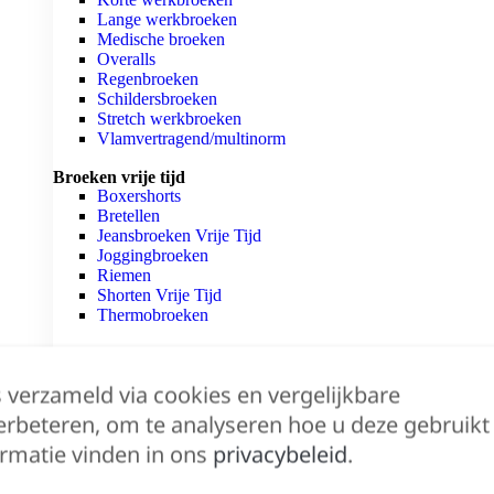
Lange werkbroeken
Medische broeken
Overalls
Regenbroeken
Schildersbroeken
Stretch werkbroeken
Vlamvertragend/multinorm
Broeken vrije tijd
Boxershorts
Bretellen
Jeansbroeken Vrije Tijd
Joggingbroeken
Riemen
Shorten Vrije Tijd
Thermobroeken
Merken
Snickers Workwear
s verzameld via cookies en vergelijkbare
L.Brador
Blaklader
erbeteren, om te analyseren hoe u deze gebruikt
Dassy
rmatie vinden in ons
privacybeleid
.
Herock
Mascot
Tricorp