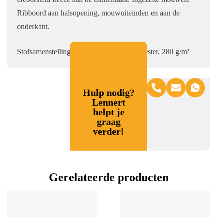
Ribboord aan halsopening, mouwuiteinden en aan de
onderkant.
Stofsamenstelling:
80% katoen, 20% polyester, 280 g/m²
Hulp nodig?
Lennert
helpt je
graag
verder!
Gerelateerde producten