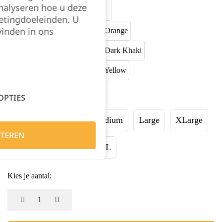
nalyseren hoe u deze
etingdoeleinden. U
vinden in ons
OPTIES
Maat:
XSmall
Small
Medium
Large
XLarge
TEREN
XXLarge
3XL
4XL
Kies je aantal: