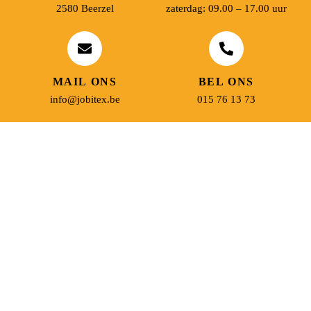
2580 Beerzel
zaterdag: 09.00 – 17.00 uur
MAIL ONS
BEL ONS
info@jobitex.be
015 76 13 73
Dé specialist in werkkledij en veiligheidssschoenen.
MENU
PRODUCTEN
Home
Alle producten
Over ons
Veiligheidsschoenen
Duurzaamheid
Werkbroeken