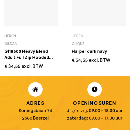
HEREN
HEREN
GILDAN
CLIQUE
GI18600 Heavy Blend
Harper dark navy
Adult Full Zip Hooded
€
54,55
excl. BTW
Sweatshirt Zwart
€
34,55
excl. BTW
ADRES
OPENINGSUREN
Koningsbaan 74
di t/m vrij: 09.00 – 18.30 uur
2580 Beerzel
zaterdag: 09.00 – 17.00 uur