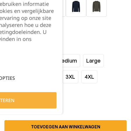
gebruiken informatie
okies en vergelijkbare
rvaring op onze site
nalyseren hoe u deze
etingdoeleinden. U
vinden in ons
Maat:
XSmall
Small
Medium
Large
XLarge
XXLarge
3XL
4XL
OPTIES
Kies je aantal:
TEREN
TOEVOEGEN AAN WINKELWAGEN