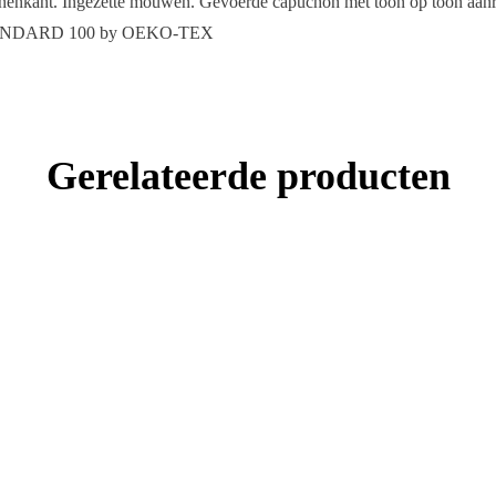
innenkant. Ingezette mouwen. Gevoerde capuchon met toon op toon aan
d STANDARD 100 by OEKO-TEX
Gerelateerde producten