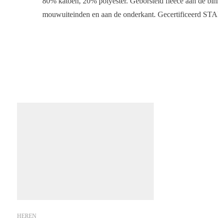
80% katoen, 20% polyester. Geborsteld fleece aan de b
mouwuiteinden en aan de onderkant. Gecertificeer
HEREN