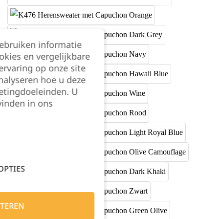
gebruiken informatie
okies en vergelijkbare
rvaring op onze site
nalyseren hoe u deze
etingdoeleinden. U
vinden in ons
OPTIES
TEREN