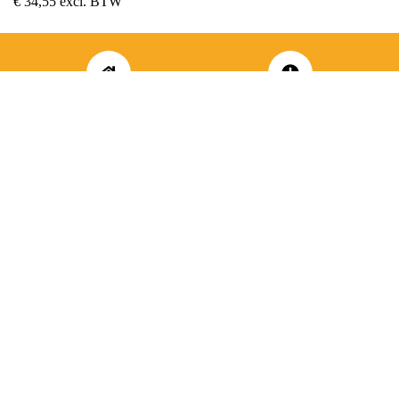
€
34,55
excl. BTW
ADRES
OPENINGSUREN
Koningsbaan 74
di t/m vrij: 09.00 – 18.30 uur
2580 Beerzel
zaterdag: 09.00 – 17.00 uur
MAIL ONS
BEL ONS
info@jobitex.be
015 76 13 73
Dé specialist in werkkledij en veiligheidssschoenen.