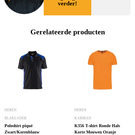
verder!
Gerelateerde producten
HEREN
HEREN
BLAKLADER
KARIBAN
Poloshirt piqué
K356 T-shirt Ronde Hals
Zwart/Korenblauw
Korte Mouwen Oranje