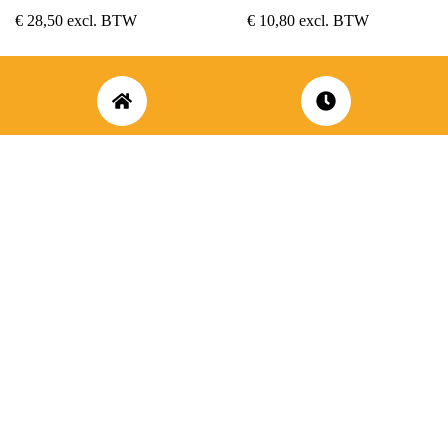
€
28,50
excl. BTW
€
10,80
excl. BTW
ADRES
OPENINGSUREN
Koningsbaan 74
di t/m vrij: 09.00 – 18.30 uur
2580 Beerzel
zaterdag: 09.00 – 17.00 uur
MAIL ONS
BEL ONS
info@jobitex.be
015 76 13 73