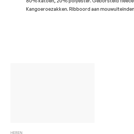
80% katoen, 20% polyester. Geborsteld fleece 
Kangoeroezakken. Ribboord aan mouwuiteinden
HEREN