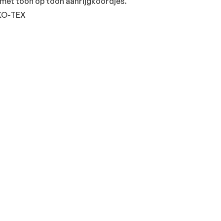
met toon op toon aanrijgkoordjes.
EKO-TEX