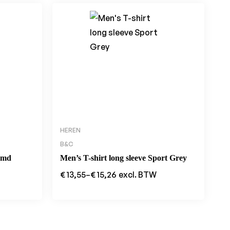
HEREN
B&C
emd
Men’s T-shirt long sleeve Sport Grey
€
13,55
–
€
15,26
excl. BTW