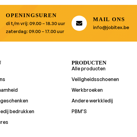
OPENINGSUREN
MAIL ONS
di t/m vrij: 09.00 – 18.30 uur
info@jobitex.be
zaterdag: 09.00 – 17.00 uur
U
PRODUCTEN
Alle producten
ns
Veiligheidsschoenen
aamheid
Werkbroeken
egeschenken
Andere werkkledij
edij bedrukken
PBM’S
ures