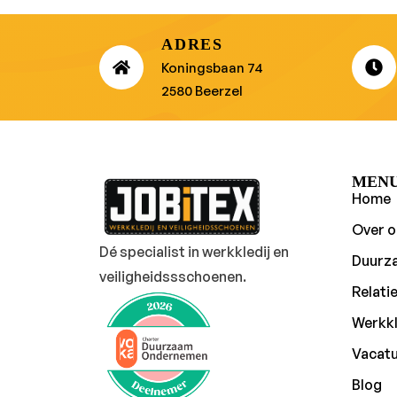
ADRES
Koningsbaan 74
2580 Beerzel
MEN
Home
Over o
Dé specialist in werkkledij en
Duurz
veiligheidssschoenen.
Relati
Werkkl
Vacat
Blog