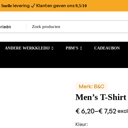
levering
Klanten geven ons
Snelle
9,5/10
ANDERE WERKKLEDIJ
PBM’S
CADEAUBON
Merk:
B&C
Men’s T-Shirt
€
6,20
–
€
7,52
exc
Kleur: