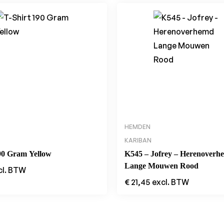
HEMDEN
KARIBAN
90 Gram Yellow
K545 – Jofrey – Herenoverh
Lange Mouwen Rood
cl. BTW
€
21,45
excl. BTW