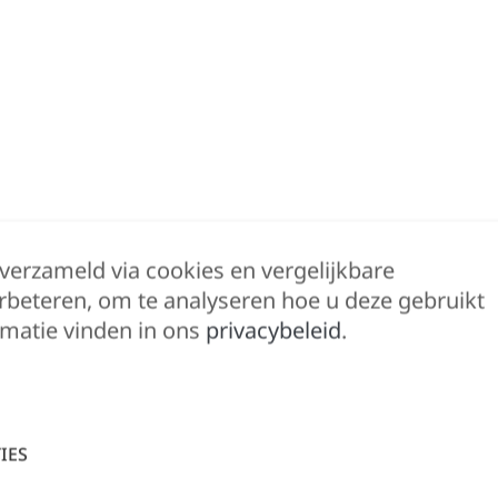
 verzameld via cookies en vergelijkbare
rbeteren, om te analyseren hoe u deze gebruikt
Beschrijving
Bijkomende informatie
matie vinden in ons
privacybeleid
.
Glad oppervlak, ideaal om te bedrukken. Voelt
IES
ACCEPTEREN