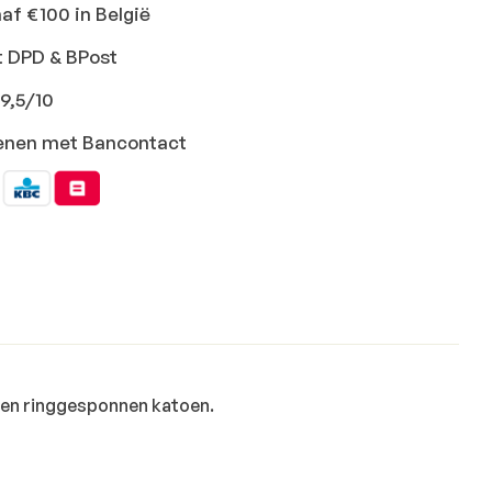
naf €100 in België
t DPD & BPost
9,5/10
ekenen met Bancontact
pen ringgesponnen katoen.