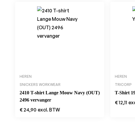
HEREN
HEREN
SNICKERS WORKWEAR
TRICORP
2410 T-shirt Lange Mouw Navy (OUT)
T-Shirt 1
2496 vervanger
€
12,11
ex
€
24,90
excl. BTW