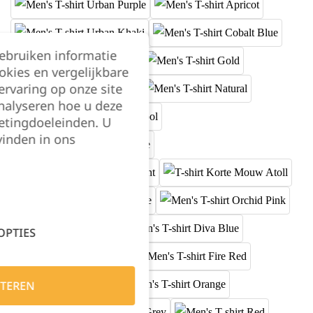
gebruiken informatie
okies en vergelijkbare
rvaring op onze site
nalyseren hoe u deze
etingdoeleinden. U
vinden in ons
OPTIES
TEREN