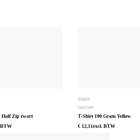
HEREN
TRICORP
e Half Zip zwart
T-Shirt 190 Gram Yellow
. BTW
€
12,11
excl. BTW