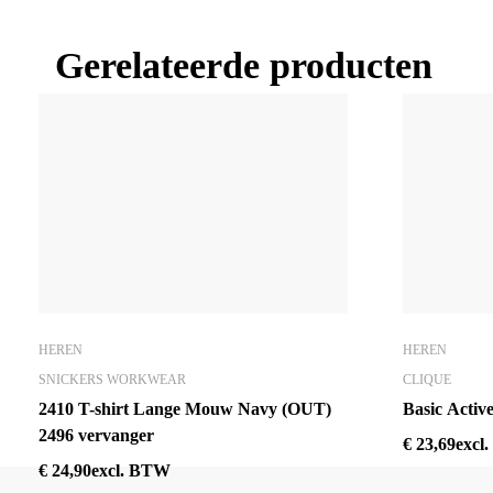
Gerelateerde producten
HEREN
HEREN
SNICKERS WORKWEAR
CLIQUE
2410 T-shirt Lange Mouw Navy (OUT)
Basic Activ
2496 vervanger
€
23,69
excl
€
24,90
excl. BTW