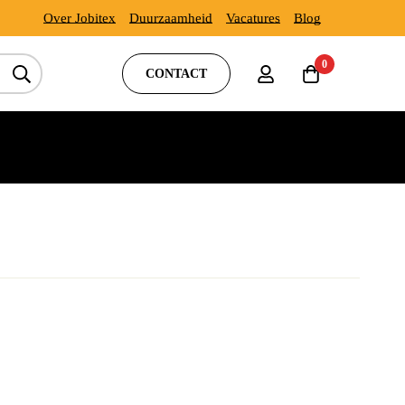
Over Jobitex
Duurzaamheid
Vacatures
Blog
0
CONTACT
.