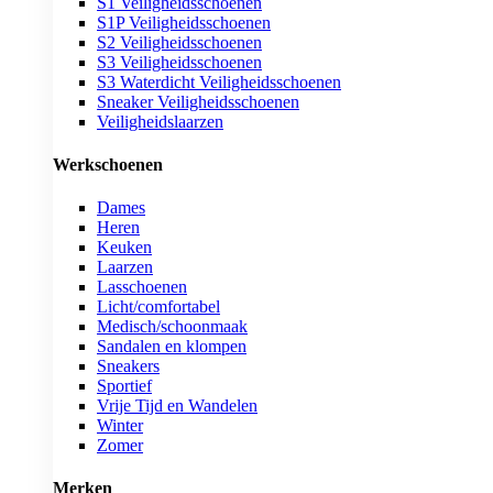
S1 Veiligheidsschoenen
S1P Veiligheidsschoenen
S2 Veiligheidsschoenen
S3 Veiligheidsschoenen
S3 Waterdicht Veiligheidsschoenen
Sneaker Veiligheidsschoenen
Veiligheidslaarzen
Werkschoenen
Dames
Heren
Keuken
Laarzen
Lasschoenen
Licht/comfortabel
Medisch/schoonmaak
Sandalen en klompen
Sneakers
Sportief
Vrije Tijd en Wandelen
Winter
Zomer
Merken