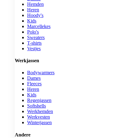
Hemden
Heren
Hoody's
Kids
Marcellekes
Polo's
Sweaters
T-shirts
Vestjes
Werkjassen
Bodywarmers
Dames
Fleeces
Heren
Kids
Regenjassen
Softshells
Werkhemden
Werkvesten
Winterjassen
Andere