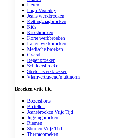
Heren
High-Visibility
Jeans werkbroeken
Kettingzaagbroeken
Kids
Koksbroeken
Korte werkbroeken
Lange werkbroeken
Medische broeken
Overalls
Regenbroeken
Schildersbroeken
Stretch werkbroeken
Vlamvertragend/multinorm
Broeken vrije tijd
Boxershorts
Bretellen
Jeansbroeken Vrije Tijd
Joggingbroeken
Riemen
Shorten Vrije Tijd
Thermobroeken