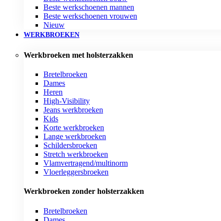
Beste werkschoenen mannen
Beste werkschoenen vrouwen
Nieuw
WERKBROEKEN
Werkbroeken met holsterzakken
Bretelbroeken
Dames
Heren
High-Visibility
Jeans werkbroeken
Kids
Korte werkbroeken
Lange werkbroeken
Schildersbroeken
Stretch werkbroeken
Vlamvertragend/multinorm
Vloerleggersbroeken
Werkbroeken zonder holsterzakken
Bretelbroeken
Dames