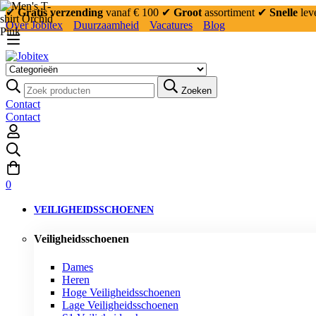
✔
Gratis verzending
vanaf € 100
✔
Groot
assortiment
✔
Snelle
lev
Over Jobitex
Duurzaamheid
Vacatures
Blog
Zoeken:
Zoeken
Contact
Contact
0
VEILIGHEIDSSCHOENEN
Veiligheidsschoenen
Dames
Heren
Hoge Veiligheidsschoenen
Lage Veiligheidsschoenen