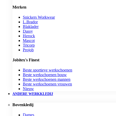
Merken
Snickers Workwear
L.Brador
Blaklader
Dassy
Herock
Mascot
Tricorp
Projob
Jobitex's Finest
Beste sportieve werkschoenen
Beste werkschoenen bouw
Beste werkschoenen mannen
Beste werkschoenen vrouwen
Nieuw
ANDERE WERKKLEDIJ
Bovenkledij
Dames