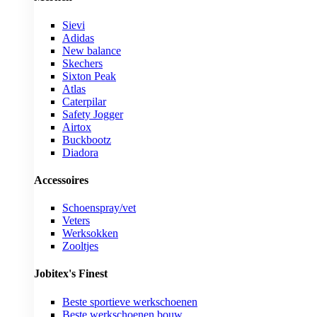
Sievi
Adidas
New balance
Skechers
Sixton Peak
Atlas
Caterpilar
Safety Jogger
Airtox
Buckbootz
Diadora
Accessoires
Schoenspray/vet
Veters
Werksokken
Zooltjes
Jobitex's Finest
Beste sportieve werkschoenen
Beste werkschoenen bouw