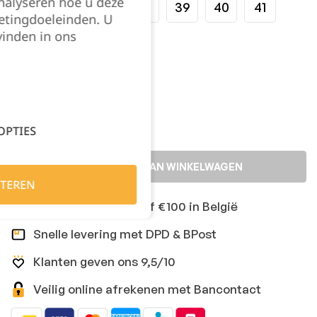
nalyseren hoe u deze
35
36
37
38
39
40
41
etingdoeleinden. U
vinden in ons
42
Kies je aantal:
OPTIES
TOEVOEGEN AAN WINKELWAGEN
TEREN
Gratis levering vanaf €100 in België
Snelle levering met DPD & BPost
Klanten geven ons 9,5/10
Veilig online afrekenen met Bancontact