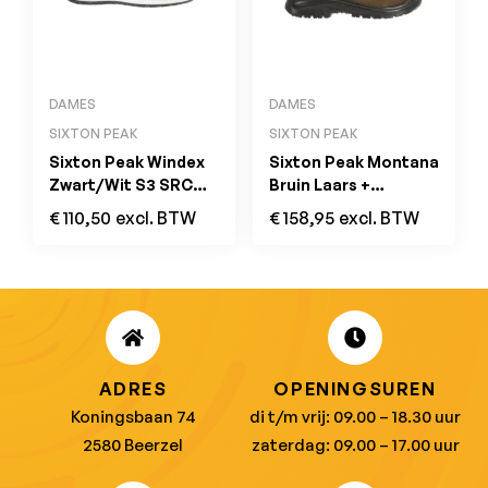
DAMES
DAMES
SIXTON PEAK
SIXTON PEAK
Sixton Peak Windex
Sixton Peak Montana
Zwart/Wit S3 SRC
Bruin Laars +
ESD
airvoering S3 SRC
€
110,50
excl. BTW
€
158,95
excl. BTW
HDry Metal Free
ADRES
OPENINGSUREN
Koningsbaan 74
di t/m vrij: 09.00 – 18.30 uur
2580 Beerzel
zaterdag: 09.00 – 17.00 uur