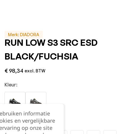
Merk:
DIADORA
RUN LOW S3 SRC ESD
BLACK/FUCHSIA
€
98,34
excl. BTW
Kleur:
gebruiken informatie
okies en vergelijkbare
Maat:
rvaring op onze site