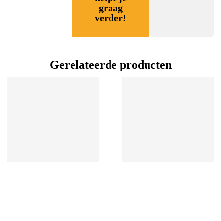
graag
verder!
Gerelateerde producten
KIDS
KIDS
BANZ
BANZ
EARMUFFS Dark Purple +3
EARMUFFS Petal Pink +3