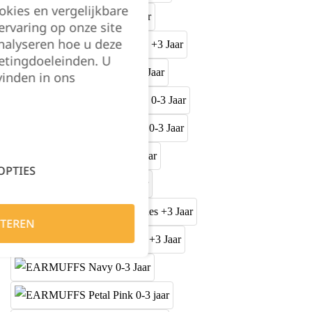
okies en vergelijkbare
rvaring op onze site
nalyseren hoe u deze
etingdoeleinden. U
vinden in ons
OPTIES
TEREN