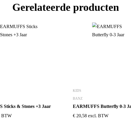
Gerelateerde producten
KIDS
BANZ
ticks & Stones +3 Jaar
EARMUFFS Butterfly 0-3 J
l. BTW
€
20,58
excl. BTW