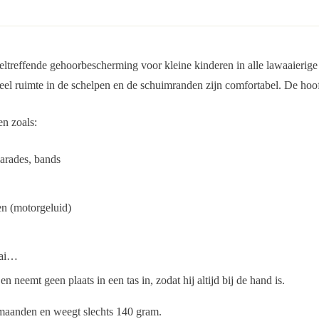
treffende gehoorbescherming voor kleine kinderen in alle lawaaierig
eel ruimte in de schelpen en de schuimranden zijn comfortabel. De hoof
en zoals:
arades, bands
en (motorgeluid)
aai…
eemt geen plaats in een tas in, zodat hij altijd bij de hand is.
 maanden en weegt slechts 140 gram.