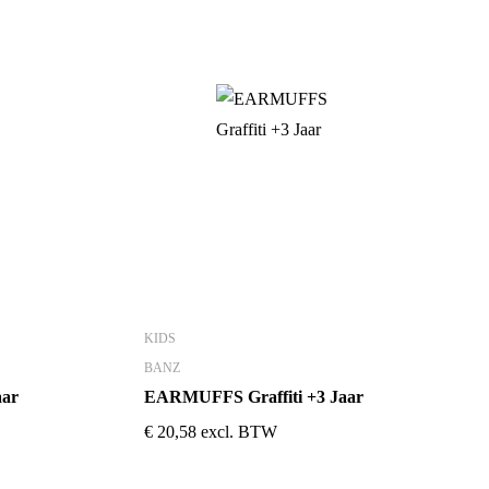
KIDS
BANZ
aar
EARMUFFS Graffiti +3 Jaar
€
20,58
excl. BTW