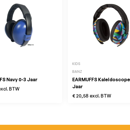
KIDS
BANZ
S Navy 0-3 Jaar
EARMUFFS Kaleidoscope
Jaar
excl. BTW
€
20,58
excl. BTW