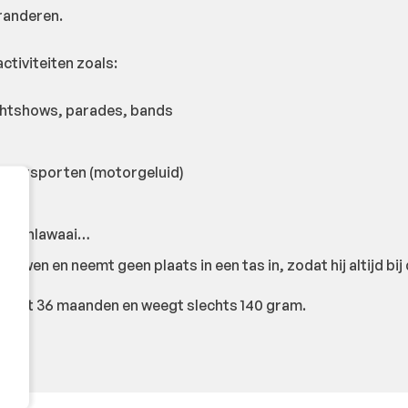
randeren.
activiteiten zoals:
chtshows, parades, bands
watersporten (motorgeluid)
 treinlawaai…
en en neemt geen plaats in een tas in, zodat hij altijd bij 
 3 tot 36 maanden en weegt slechts 140 gram.