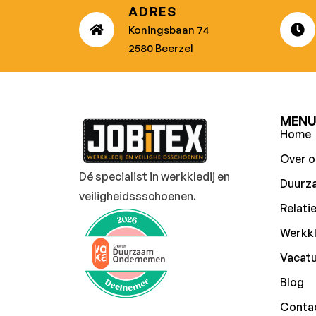
ADRES
Koningsbaan 74
2580 Beerzel
MEN
Home
Over o
Dé specialist in werkkledij en
Duurz
veiligheidssschoenen.
Relati
Werkkl
Vacat
Blog
Conta