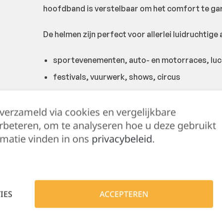
hoofdband is verstelbaar om het comfort te ga
De helmen zijn perfect voor allerlei luidruchtige 
sportevenementen, auto- en motorraces, lu
festivals, vuurwerk, shows, circus
demonstraties waterskiën, varen en andere 
 verzameld via cookies en vergelijkbare
grasmaaier of ander gereedschap
rbeteren, om te analyseren hoe u deze gebruikt
muziekconcerten, scheepssirenes, vliegveld,
matie vinden in ons
privacybeleid
.
De hoofdtelefoon kan naar binnen worden gevouw
Deze hoofdtelefoon is geschikt voor baby’s van
SNR 21 dB.
IES
ACCEPTEREN