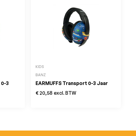
KIDS
BANZ
 0-3
EARMUFFS Transport 0-3 Jaar
€
20,58
excl. BTW