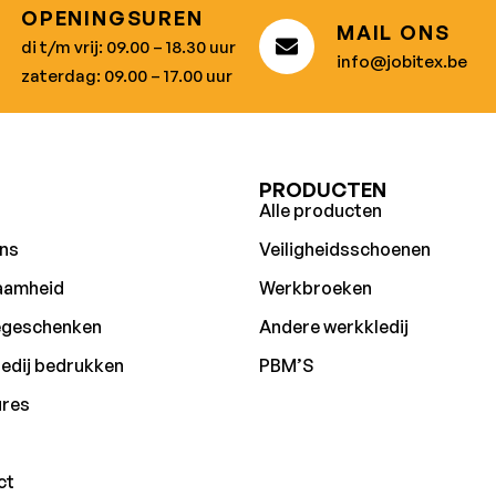
OPENINGSUREN
MAIL ONS
di t/m vrij: 09.00 – 18.30 uur
info@jobitex.be
zaterdag: 09.00 – 17.00 uur
U
PRODUCTEN
Alle producten
ns
Veiligheidsschoenen
aamheid
Werkbroeken
egeschenken
Andere werkkledij
edij bedrukken
PBM’S
ures
ct