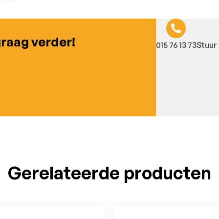
graag verder!
015 76 13 73
Stuur 
Gerelateerde producten