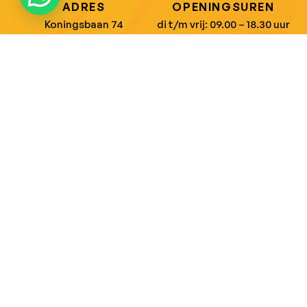
ADRES
OPENINGSUREN
Koningsbaan 74
di t/m vrij: 09.00 – 18.30 uur
2580 Beerzel
zaterdag: 09.00 – 17.00 uur
MAIL ONS
BEL ONS
info@jobitex.be
015 76 13 73
Dé specialist in werkkledij en veiligheidssschoenen.