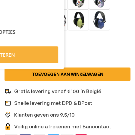
OPTIES
Kies je aantal:
TEREN
TOEVOEGEN AAN WINKELWAGEN
Gratis levering vanaf €100 in België
Snelle levering met DPD & BPost
Klanten geven ons 9,5/10
Veilig online afrekenen met Bancontact