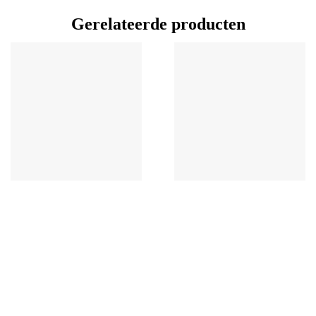
Gerelateerde producten
KIDS
KIDS
BANZ
BANZ
EARMUFFS Graffiti +3 Jaar
EARMUFFS Butterfly 0-3
Jaar
€
20,58
excl. BTW
€
20,58
excl. BTW