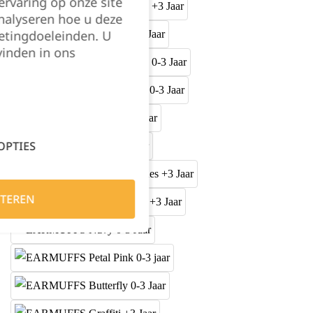
rvaring op onze site
nalyseren hoe u deze
etingdoeleinden. U
vinden in ons
OPTIES
TEREN