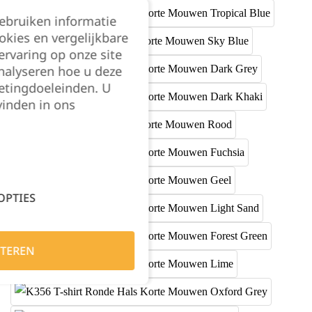
gebruiken informatie
okies en vergelijkbare
rvaring op onze site
nalyseren hoe u deze
etingdoeleinden. U
vinden in ons
OPTIES
TEREN