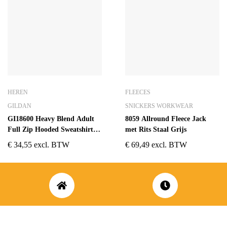
HEREN
FLEECES
GILDAN
SNICKERS WORKWEAR
GI18600 Heavy Blend Adult
8059 Allround Fleece Jack
Full Zip Hooded Sweatshirt
met Rits Staal Grijs
Zwart
€
34,55
excl. BTW
€
69,49
excl. BTW
ADRES
OPENINGSUREN
Koningsbaan 74
di t/m vrij: 09.00 – 18.30 uur