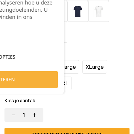
nalyseren hoe u deze
etingdoeleinden. U
vinden in ons
Maat:
OPTIES
Small
Medium
Large
XLarge
TEREN
XXLarge
3XL
4XL
Kies je aantal: