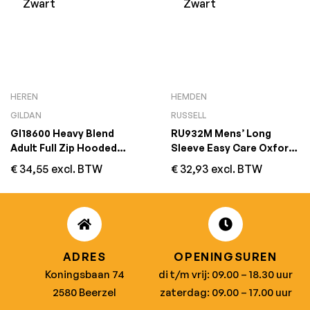
HEREN
HEMDEN
GILDAN
RUSSELL
GI18600 Heavy Blend
RU932M Mens’ Long
Adult Full Zip Hooded
Sleeve Easy Care Oxford
Sweatshirt Zwart
Shirt Zwart
€
34,55
excl. BTW
€
32,93
excl. BTW
ADRES
OPENINGSUREN
Koningsbaan 74
di t/m vrij: 09.00 – 18.30 uur
2580 Beerzel
zaterdag: 09.00 – 17.00 uur