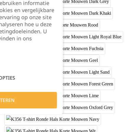
gebruiken informatie
okies en vergelijkbare
rvaring op onze site
nalyseren hoe u deze
etingdoeleinden. U
vinden in ons
OPTIES
TEREN