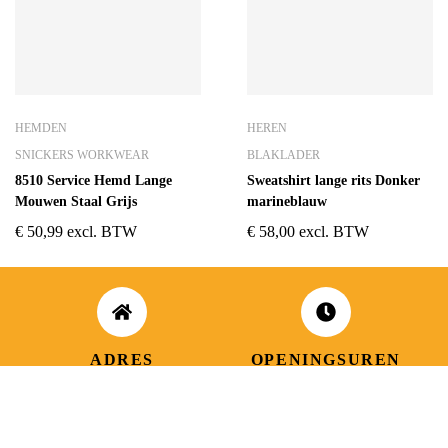
HEMDEN
HEREN
SNICKERS WORKWEAR
BLAKLADER
8510 Service Hemd Lange
Sweatshirt lange rits Donker
Mouwen Staal Grijs
marineblauw
€
50,99
excl. BTW
€
58,00
excl. BTW
ADRES
OPENINGSUREN
Koningsbaan 74
di t/m vrij: 09.00 – 18.30 uur
2580 Beerzel
zaterdag: 09.00 – 17.00 uur