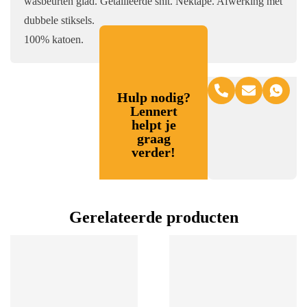
wasbeurten glad. Getailleerde snit. Nektape. Afwerking met
dubbele stiksels.
100% katoen.
Hulp nodig?
Lennert
helpt je
graag
verder!
Gerelateerde producten