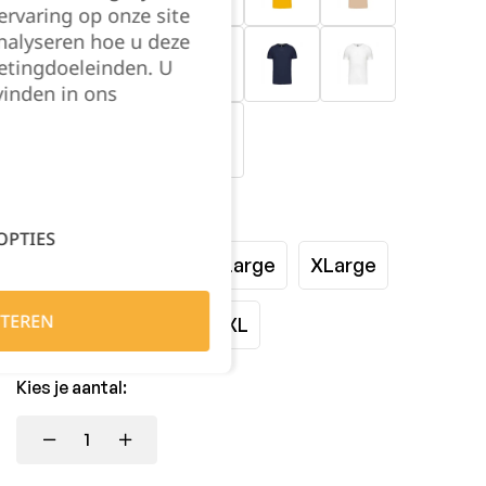
rvaring op onze site
nalyseren hoe u deze
etingdoeleinden. U
vinden in ons
Maat:
OPTIES
Small
Medium
Large
XLarge
TEREN
XXLarge
3XL
4XL
Kies je aantal: