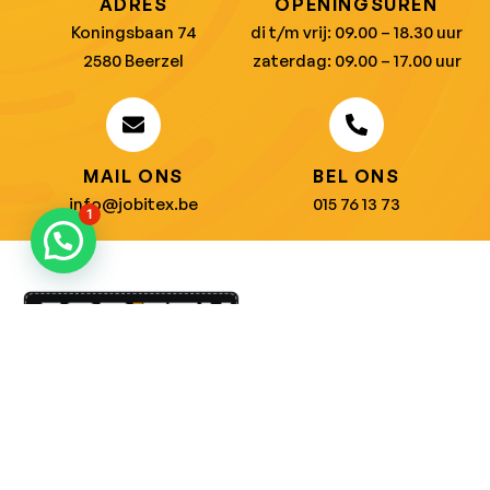
ADRES
OPENINGSUREN
Koningsbaan 74
di t/m vrij: 09.00 – 18.30 uur
2580 Beerzel
zaterdag: 09.00 – 17.00 uur
MAIL ONS
BEL ONS
info@jobitex.be
015 76 13 73
1
Dé specialist in werkkledij en veiligheidssschoenen.